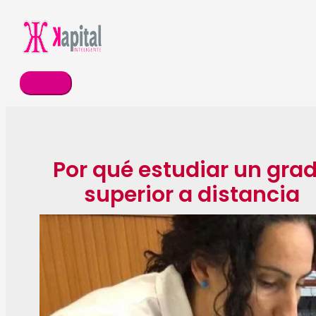
Ir
Menú
al
principal
contenido
Por qué estudiar un gra
superior a distancia