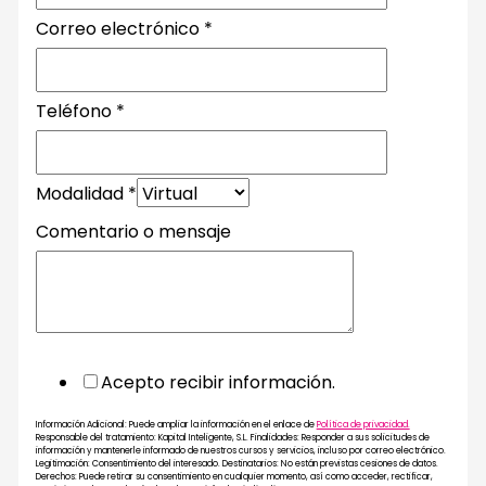
Teléfono
Correo electrónico
*
Modalidad
mensaje
Teléfono
*
Modalidad
*
Comentario o mensaje
Acepto recibir información.
Información Adicional: Puede ampliar la información en el enlace de
Política de privacidad.
Responsable del tratamiento: Kapital Inteligente, S.L. Finalidades: Responder a sus solicitudes de
información y mantenerle informado de nuestros cursos y servicios, incluso por correo electrónico.
Legitimación: Consentimiento del interesado. Destinatarios: No están previstas cesiones de datos.
Derechos: Puede retirar su consentimiento en cualquier momento, así como acceder, rectificar,