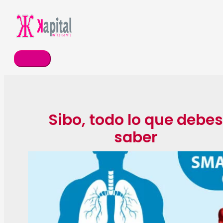
Ir
Menú
al
principal
contenido
Sibo, todo lo que debes
saber