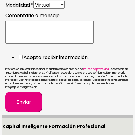
Nombre
Modalidad
*
o
Comentario o mensaje
Acepto recibir información.
Información Adicional: Puede ampliar la información en el enlace de
Política de privacidad.
Responsable del
tratamiento: Kapital Inteligente, S.L. Finalidades: Responder a sus solicitudes de información y mantenerle
informado de nuestros cursos y servicios, incluso por correo electrónico. Legitimación: Consentimiento del
interesado. Destinatarios: No están previstas cesiones de datos. Derechos: Puede retirar su consentimiento
en cualquier momento, así como acceder, rectificar, suprimir sus datos y demás derechos en
info@kapitalinteligente.com.
Enviar
Kapital Inteligente Formación Profesional